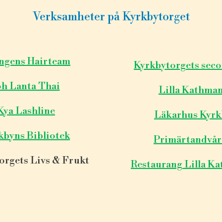
Verksamheter på Kyrkbytorget
ngens Hairteam
Kyrkbytorgets sec
h Lanta Thai
Lilla Kathma
Kya Lashline
Läkarhus Kyr
kbyns Bibliotek
Primärtandvå
orgets Livs & Frukt
Restaurang Lilla K