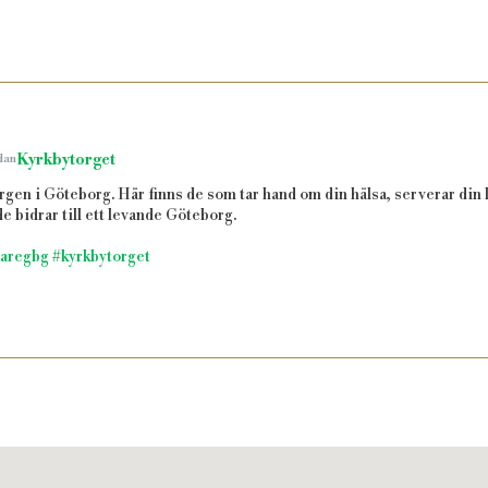
Kyrkbytorget
dan
orgen i Göteborg. Här finns de som tar hand om din hälsa, serverar din l
 de bidrar till ett levande Göteborg.
aregbg
#kyrkbytorget