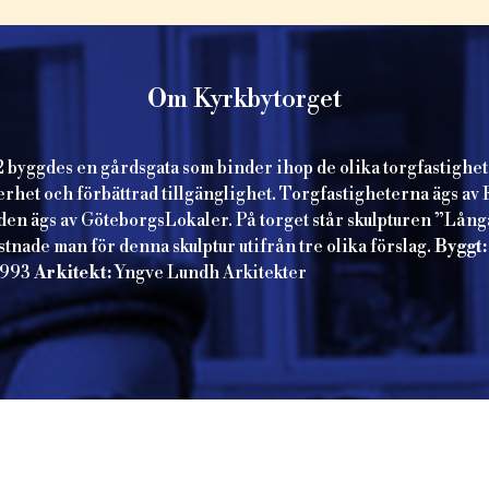
Om Kyrkbytorget
byggdes en gårdsgata som binder ihop de olika torgfastighetern
kerhet och förbättrad tillgänglighet. Torgfastigheterna ägs a
den ägs av GöteborgsLokaler. På torget står skulpturen ”Lån
nade man för denna skulptur utifrån tre olika förslag.
Byggt:
1993
Arkitekt:
Yngve Lundh Arkitekter