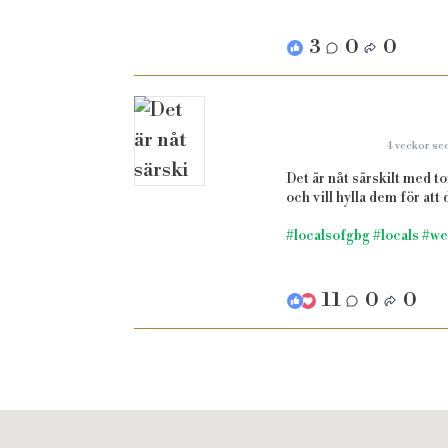
3
0
0
4 veckor se
Det är nåt särskilt med t
och vill hylla dem för att
#localsofgbg
#locals
#we
11
0
0