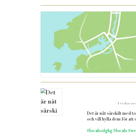
4 veckor se
Det är nåt särskilt med t
och vill hylla dem för att
#localsofgbg
#locals
#we