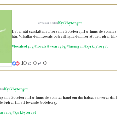
Kyrkbytorget
2 veckor sedan
Det är nåt särskilt med torgen i Göteborg. Här finns de som laga
hår. Vi kallar dem Locals och vill hylla dem för att de bidrar til
#localsofgbg
#locals
#wearegbg
#hisingen
#kyrkbytorget
10
0
0
Kyrkbytorget
dan
orgen i Göteborg. Här finns de som tar hand om din hälsa, serverar din l
 de bidrar till ett levande Göteborg.
aregbg
#kyrkbytorget