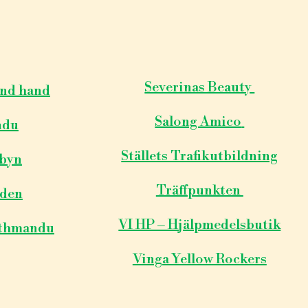
Severinas Beauty
ond hand
Salong Amico
ndu
Ställets Trafikutbildning
kbyn
Träffpunkten
rden
VI HP – Hjälpmedelsbutik
athmandu
Vinga Yellow Rockers