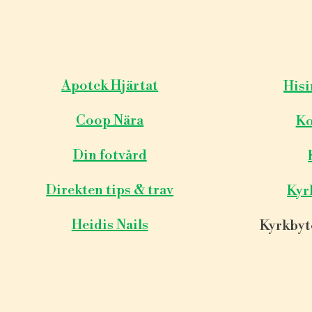
Apotek Hjärtat
Hisi
Coop Nära
Ko
Din fotvård
Direkten tips & trav
Kyr
Heidis Nails
Kyrkbyt