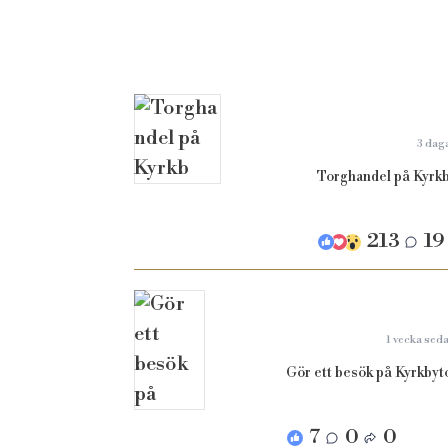
3 dag
Torghandel på Kyrkb
213
19
1 vecka sed
Gör ett besök på Kyrkbyto
7
0
0