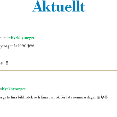
Aktuellt
Kyrkbytorget
ar sedan
ytorget år 1990 🐓💙
3
Kyrkbytorget
an
rgets fina bibliotek och låna en bok för lata sommardagar 📖🐓🌞