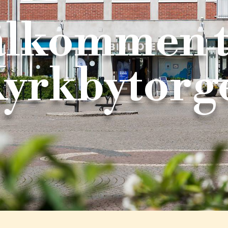
älkommen ti
yrkbytorg