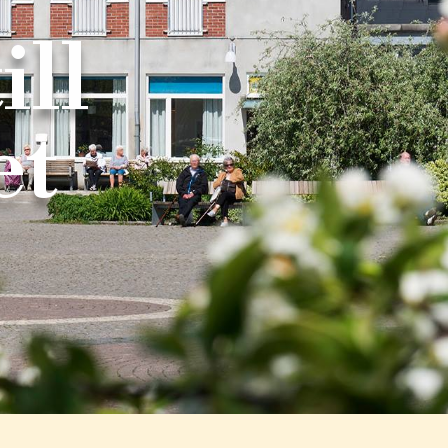
ll
et