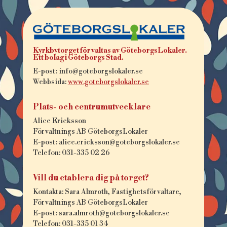
Kyrkbytorget förvaltas av GöteborgsLokaler.
Ett bolag i Göteborgs Stad.
E-post: info@goteborgslokaler.se
Webbsida:
www.goteborgslokaler.se
Plats- och centrumutvecklare
Alice Ericksson
Förvaltnings AB GöteborgsLokaler
E-post: alice.ericksson@goteborgslokaler.se
Telefon: 031-335 02 26
Vill du etablera dig på torget?
Kontakta:
Sara Almroth
, Fastighetsförvaltare,
Förvaltnings AB GöteborgsLokaler
E-post: sara.almroth@goteborgslokaler.se
Telefon: 031-335 01 34