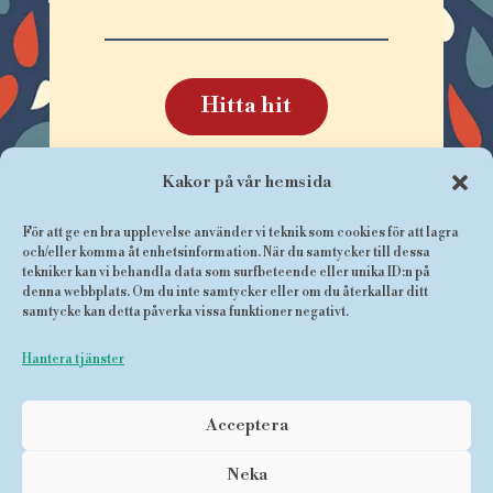
Hitta hit
Kakor på vår hemsida
Facebook
För att ge en bra upplevelse använder vi teknik som cookies för att lagra
och/eller komma åt enhetsinformation. När du samtycker till dessa
Cookies och personuppgifter
tekniker kan vi behandla data som surfbeteende eller unika ID:n på
denna webbplats. Om du inte samtycker eller om du återkallar ditt
samtycke kan detta påverka vissa funktioner negativt.
Hantera tjänster
Acceptera
Neka