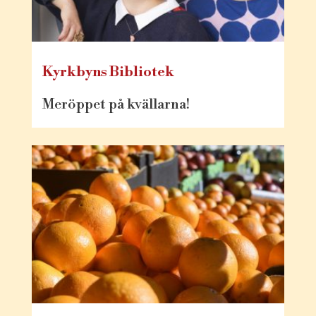
Kyrkbyns Bibliotek
Meröppet på kvällarna!