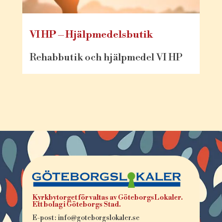
VI HP – Hjälpmedelsbutik
Rehabbutik och hjälpmedel VI HP
Kyrkbytorget förvaltas av GöteborgsLokaler.
Ett bolag i Göteborgs Stad.
E-post: info@goteborgslokaler.se