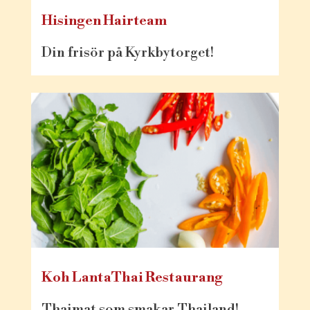
Hisingen Hairteam
Din frisör på Kyrkbytorget!
Koh LantaThai Restaurang
Thaimat som smakar Thailand!