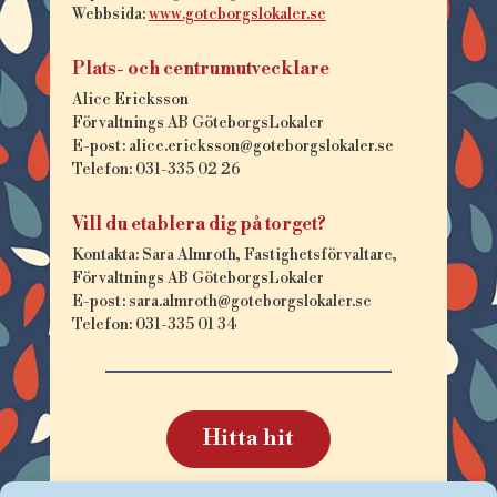
Webbsida:
www.goteborgslokaler.se
Plats- och centrumutvecklare
Alice Ericksson
Förvaltnings AB GöteborgsLokaler
E-post: alice.ericksson@goteborgslokaler.se
Telefon: 031-335 02 26
Vill du etablera dig på torget?
Kontakta:
Sara Almroth
, Fastighetsförvaltare,
Förvaltnings AB GöteborgsLokaler
E-post: sara.almroth@goteborgslokaler.se
Telefon: 031-335 01 34
Hitta hit